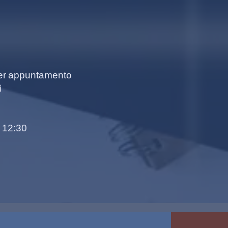
per appuntamento
ì
e 12:30