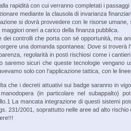
dalla rapidità con cui verranno completati i passaggi 
nzionare mediante la clausola di invarianza finanziari
zione si dovrà provvedere con le risorse umane, str
 maggiori oneri a carico della finanza pubblica.
ne dei controlli che porta con sé opportunità, ma an
orgere una domanda spontanea: Dove si troverà l’equ
arenza, regolarità in posti rischiosi come i cantier
o saremo sicuri che queste tecnologie vengano usa
l’avevamo solo con l’applicazione tattica, con le li
che i decreti attuativi sui badge saranno in vigore
la manodopera (in particolare nel subappalto) p
trollo.1 La mancata integrazione di questi sistemi p
Lgs. 231/2001, soprattutto nelle aree ad alto rischio 
ere!!!