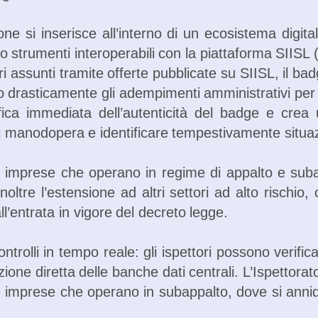
one si inserisce all’interno di un ecosistema digit
rso strumenti interoperabili con la piattaforma SIISL
ori assunti tramite offerte pubblicate su SIISL, il
do drasticamente gli adempimenti amministrativi per
ica immediata dell’autenticità del badge e crea u
di manodopera e identificare tempestivamente situaz
e imprese che operano in regime di appalto e subappa
oltre l’estensione ad altri settori ad alto rischio
ll’entrata in vigore del decreto legge.
ontrolli in tempo reale: gli ispettori possono verifi
gazione diretta delle banche dati centrali. L’Ispettor
ulle imprese che operano in subappalto, dove si anni